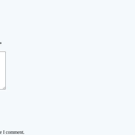
*
me I comment.