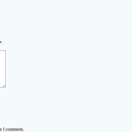
*
me I comment.